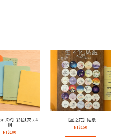
or JOY】彩色L夾 x 4
【星之花】貼紙
個
NT$
150
NT$
100