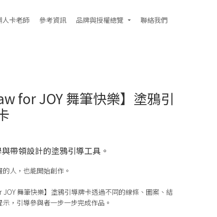
辦人卡老師
參考資訊
品牌與授權總覽
聯絡我們
aw for JOY 舞筆快樂】塗鴉引
卡
學與帶領設計的塗鴉引導工具。
畫的人，也能開始創作。
 for JOY 舞筆快樂】塗鴉引導牌卡透過不同的線條、圖案、結
提示，引導參與者一步一步完成作品。