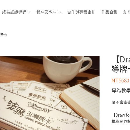
成為認證導師
報名及教材
合作與專案企劃
作品合集
創
導牌卡
【Dr
導牌
NT$
680
專為教
讓不會畫
【Draw
構與創作