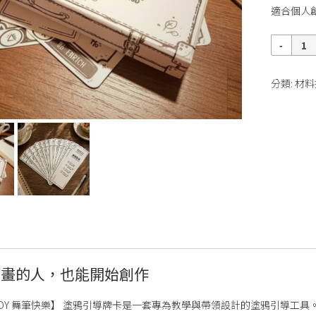
適合個人
數
量
分類:
材料
畫畫的人，也能開始創作
or JOY 舞筆快樂】 塗鴉引導牌卡是一套專為教學與帶領設計的塗鴉引導工具