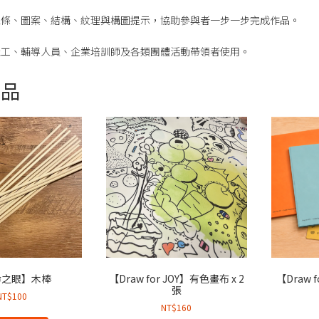
線條、圖案、結構、紋理與構圖提示，協助參與者一步一步完成作品。
社工、輔導人員、企業培訓師及各類團體活動帶領者使用。
商品
命之眼】木棒
【Draw for JOY】有色畫布 x 2
【Draw f
張
NT$
100
NT$
160