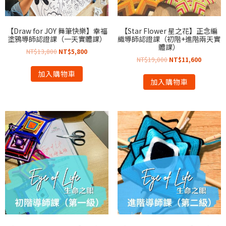
【Draw for JOY 舞筆快樂】幸福
【Star Flower 星之花】正念編
塗鴉導師認證課（一天實體課）
織導師認證課（初階+進階兩天實
體課）
NT$
13,800
NT$
5,800
NT$
19,000
NT$
11,600
加入購物車
加入購物車