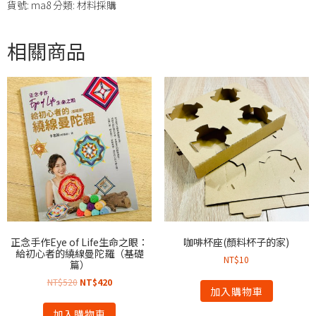
貨號:
ma8
分類:
材料採購
相關商品
正念手作Eye of Life生命之眼：
咖啡杯座(顏料杯子的家)
給初心者的繞線曼陀羅（基礎
NT$
10
篇）
NT$
520
NT$
420
加入購物車
加入購物車